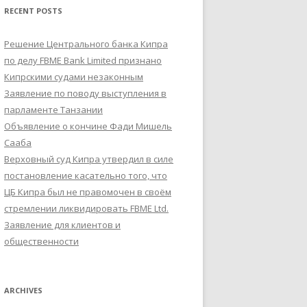
RECENT POSTS
Решение Центрального банка Кипра
по делу FBME Bank Limited признано
Кипрскими судами незаконным
Заявление по поводу выступления в
парламенте Танзании
Объявление о кончине Фади Мишель
Сааба
Верховный суд Кипра утвердил в силе
постановление касательно того, что
ЦБ Кипра был не правомочен в своём
стремлении ликвидировать FBME Ltd.
Заявление для клиентов и
общественности
ARCHIVES