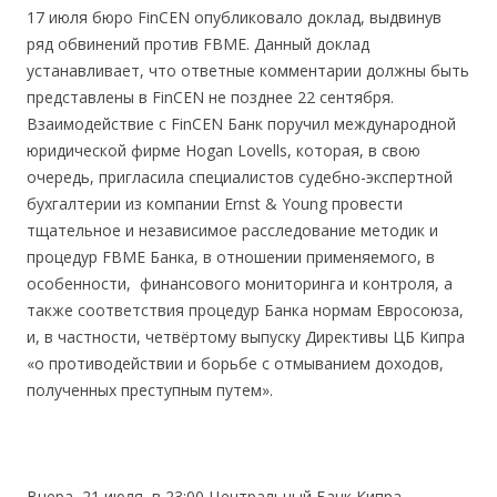
17 июля бюро FinCEN опубликовало доклад, выдвинув
ряд обвинений против FBME. Данный доклад
устанавливает, что ответные комментарии должны быть
представлены в FinCEN не позднее 22 сентября.
Взаимодействие с FinCEN Банк поручил международной
юридической фирме Hogan Lovells, которая, в свою
очередь, пригласила специалистов судебно-экспертной
бухгалтерии из компании Ernst & Young провести
тщательное и независимое расследование методик и
процедур FBME Банка, в отношении применяемого, в
особенности, финансового мониторинга и контроля, а
также соответствия процедур Банка нормам Евросоюза,
и, в частности, четвёртому выпуску Директивы ЦБ Кипра
«о противодействии и борьбе с отмыванием доходов,
полученных преступным путем».
Вчера, 21 июля, в 23:00 Центральный Банк Кипра