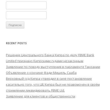
RECENT POSTS
Решение Центрального банка Кипра по делу FBME Bank
Limited признано Кипрскими судами незаконным
Заявление по поводу выступления в парламенте Танзании
Объявление о кончине Фади Мишель Сааба
Верховный суд Кипра утвердил в силе постановление
касательно того, что ЦБ Кипра был не правомочен в своём
стремлении ликвидировать FBME Ltd.
Заявление для клиентов и общественности