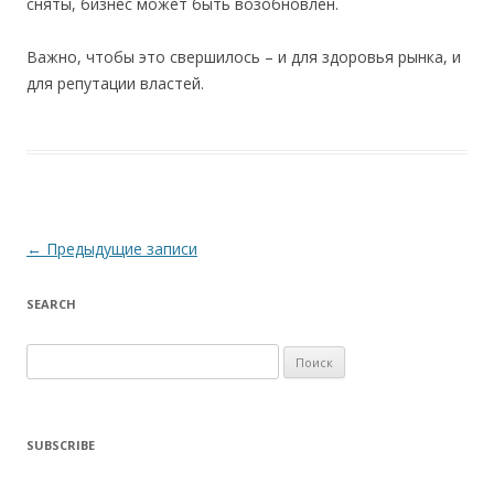
сняты, бизнес может быть возобновлен.
Важно, чтобы это свершилось – и для здоровья рынка, и
для репутации властей.
Навигация по записям
←
Предыдущие записи
SEARCH
Найти:
SUBSCRIBE