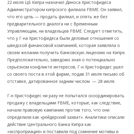
22 июля ЦБ Кипра назначил Диноса Христофидеса
Администратором кипрского филиала FBME. Он заявил,
что его цель — продать филиал, и опять же без
предварительного диалога ни с Временным
Управляющим, ни владельцев FBME. Следует отметить,
что у Г-на Христофидеса были деловые отношения со
шведской финансовой компанией, которая заявляла о
своем желании получить банковскую лицензию на Кипре.
Предположительно, заведомо зная о потенциально
серьёзном конфликте интересов, Г-н Христофидес ушел
со своего поста в этой фирме, подав 31 июля письмо об
отставке, датированное задним числом — 28 июля.
Г-н Христофидес ни разу не попытался скоординировать
продажу с владельцами FBME, которые, как следствие,
начали правовую кампанию против того, что они
определили как «рейдерский захват». Аналитики описали
действие Центрального Банка Кипра как
«экспроприация» и поставили под сомнение мотивы и