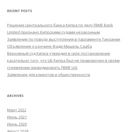
RECENT POSTS
Решение Центрального банка Кипра по делу FBME Bank
Limited признано Кипрскими судами незаконным
Заявление по поводу выступления в парламенте Танзании
Объявление о кончине Фади Мишель Сааба
Верховный суд Кипра утвердил в силе постановление
касательно того, что ЦБ Кипра был не правомочен в своём
стремлении ликвидировать FBME Ltd.
Заявление для клиентов и общественности
ARCHIVES
Март 2022
Июнь 2021
Июнь 2020
Август 2018