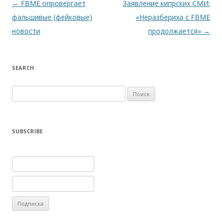
Навигация по записям
←
FBME опровергает
Заявление кипрских СМИ:
фальшивые (фейковые)
«Неразбериха с FBME
новости
продолжается»
→
SEARCH
Найти:
SUBSCRIBE