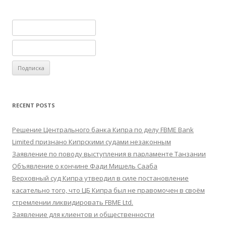
RECENT POSTS
Решение Центрального банка Кипра по делу FBME Bank
Limited признано Кипрскими судами незаконным
Заявление по поводу выступления в парламенте Танзании
Объявление о кончине Фади Мишель Сааба
Верховный суд Кипра утвердил в силе постановление
касательно того, что ЦБ Кипра был не правомочен в своём
стремлении ликвидировать FBME Ltd.
Заявление для клиентов и общественности