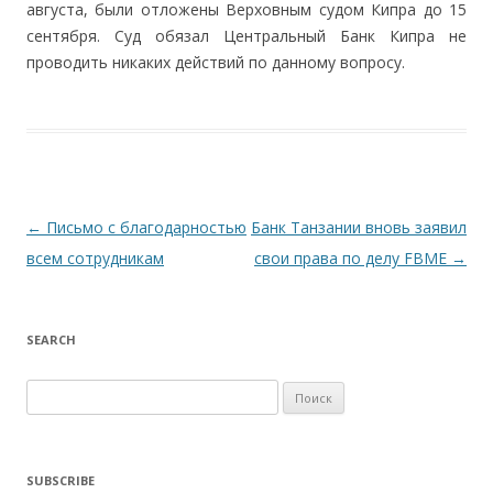
августа, были отложены Верховным судом Кипра до 15
сентября. Суд обязал Центральный Банк Кипра не
проводить никаких действий по данному вопросу.
Навигация по записям
←
Письмо с благодарностью
Банк Танзании вновь заявил
всем сотрудникам
свои права по делу FBME
→
SEARCH
Найти:
SUBSCRIBE