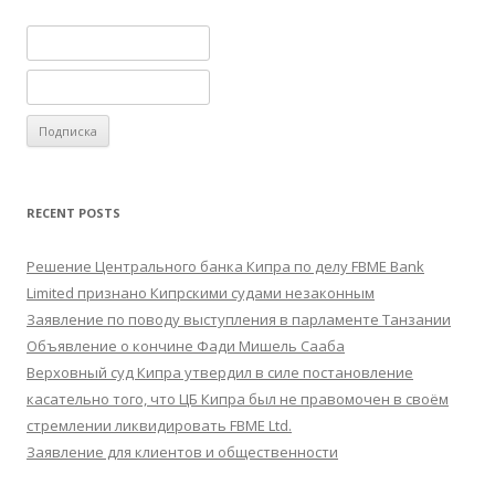
RECENT POSTS
Решение Центрального банка Кипра по делу FBME Bank
Limited признано Кипрскими судами незаконным
Заявление по поводу выступления в парламенте Танзании
Объявление о кончине Фади Мишель Сааба
Верховный суд Кипра утвердил в силе постановление
касательно того, что ЦБ Кипра был не правомочен в своём
стремлении ликвидировать FBME Ltd.
Заявление для клиентов и общественности