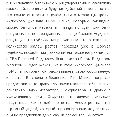
и в отношении банковского регулирования, и различных
взысканий, прошлых и будущих действий и, конечно же,
его компетентности в целом. Сага о мерах ЦБ против
Кипрского филиала FBME Банка, которых, очевидно,
можно было бы избежать – ведь, по сути, они были
ненужными и неоправданными, – еще больше ухудшила
репутацию Республики Кипр. Как нам стало известно,
количество жалоб растет, переходя уже в формат
судебных исков.
Копии данных писем также направляются
в FBME Limited. Ряд писем был прислан Г-ном Роджером
Мевисом (Roger Mewis), клиентом кипрского филиала
FBME, в которых он рассказывает свою собственную
историю. В своем обращении Г-н Мевис попросил
предоставить по праву ему причитающееся объяснение
действиям Администратора, Губернатора и других в
официальных лиц. Огорчает в данной ситуации
отсутствие какого-либо ответа. Несмотря на тот
огромный ущерб, который спровоцировали их действия,
они не предложили даже самый элементарный ответ. Г-н