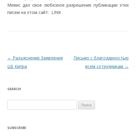
Мевис дал свое любезное разрешение публикации этих
писем на этом сайт: LINK
Навигация по записям
←
Разъяснение Заявления
Письмо с благодарностью
ЦБ Кипра
всем сотрудникам
→
SEARCH
Найти:
SUBSCRIBE