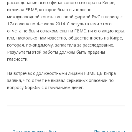
расследование всего финансового сектора на Кипре,
включая FBME, которое было выполнено
международной консалтинговой фирмой PwC в период с
17-го июня по 4-е июля 2014. С результатами этого
отчёта не были ознакомлены ни FBME, ни его акционеры,
или, насколько нам известно, общественность на Кипре,
которая, по-видимому, заплатила за расследование.
Результаты этой работы должны быть преданы
гласности.
На встречах с должностными лицами FBME ЦБ Кипра
заявил, что отчёт не вызвал серьёзных опасений по
вопросу борьбы с отмыванием денег.
Навигация по записям
←
Платежи должны быть
Представители