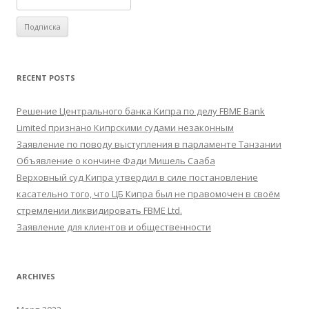
RECENT POSTS
Решение Центрального банка Кипра по делу FBME Bank
Limited признано Кипрскими судами незаконным
Заявление по поводу выступления в парламенте Танзании
Объявление о кончине Фади Мишель Сааба
Верховный суд Кипра утвердил в силе постановление
касательно того, что ЦБ Кипра был не правомочен в своём
стремлении ликвидировать FBME Ltd.
Заявление для клиентов и общественности
ARCHIVES