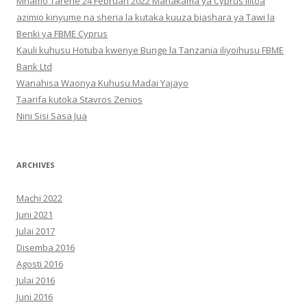
Mnamo Tarehe 24 Februari 2022 Mahakama ya Cyprus ilitoa
azimio kinyume na sheria la kutaka kuuza biashara ya Tawi la
Benki ya FBME Cyprus
Kauli kuhusu Hotuba kwenye Bunge la Tanzania iliyoihusu FBME
Bank Ltd
Wanahisa Waonya Kuhusu Madai Yajayo
Taarifa kutoka Stavros Zenios
Nini Sisi Sasa Jua
ARCHIVES
Machi 2022
Juni 2021
Julai 2017
Disemba 2016
Agosti 2016
Julai 2016
Juni 2016