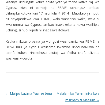
kufanya uchunguzi katika sekta yote ya fedha katika mji wa
Cyprus, ikiwa ni pamoja na FBME, uchunguzi ambao
ulifanyika kutoka Juni 17 hadi Julai 4 2014. Matokeo ya ripoti
hii hayajatolewa kwa FBME, wala wanahisa wake, wala si
kwa umma wa Cyprus, ambao inawezekana kuwa walililipia
uchunguzi huo. Ripoti hii inapaswa itolewe.
Katika mikutano baina ya viongozi waandamizi wa FBME na
Benki Kuu ya Cyprus walisema kwamba ripoti haikuwa na
taarifa kubwa zinazohusu uzuiaji wa fedha chafu ulizotia
wasiwasi wowote.
Post navigation
←
Malipo Lazima Yaanze tena
Malalamiko Yamiminika kwa
msimamizi Maalum
→