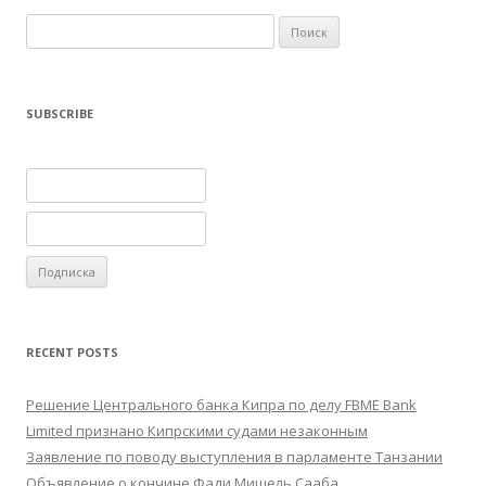
Найти:
SUBSCRIBE
RECENT POSTS
Решение Центрального банка Кипра по делу FBME Bank
Limited признано Кипрскими судами незаконным
Заявление по поводу выступления в парламенте Танзании
Объявление о кончине Фади Мишель Сааба