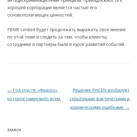
антидискриминационные принципы. Принадлежность к
хорошей корпорации является частью его
основополагающих ценностей.
FBME Limited будет продолжать выражать своё мнение
по этой теме и следить за тем, чтобы клиенты,
сотрудники и партнёры были в курсе развития событий.
Навигация по записям
←
Год спустя. «Фиаско»,
Решение FinCEN изобилует
которое навредило всем.
серьезными фактическими и
юридическими ошибками.
→
SEARCH