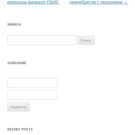
кипрском филиале FBME.
пренебрегли с перзением
→
SEARCH
Найти:
SUBSCRIBE
RECENT POSTS