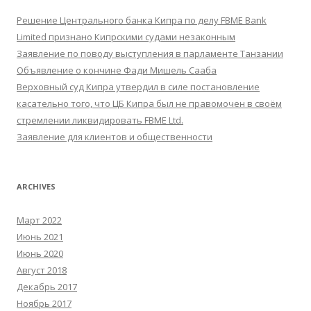
Решение Центрального банка Кипра по делу FBME Bank
Limited признано Кипрскими судами незаконным
Заявление по поводу выступления в парламенте Танзании
Объявление о кончине Фади Мишель Сааба
Верховный суд Кипра утвердил в силе постановление
касательно того, что ЦБ Кипра был не правомочен в своём
стремлении ликвидировать FBME Ltd.
Заявление для клиентов и общественности
ARCHIVES
Март 2022
Июнь 2021
Июнь 2020
Август 2018
Декабрь 2017
Ноябрь 2017