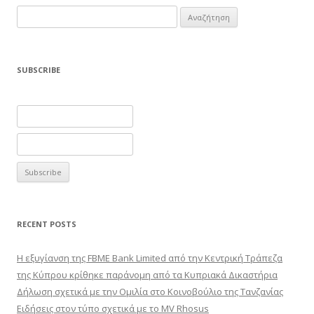
Αναζήτηση
για:
SUBSCRIBE
RECENT POSTS
Η εξυγίανση της FBME Bank Limited από την Κεντρική Τράπεζα
της Κύπρου κρίθηκε παράνομη από τα Κυπριακά Δικαστήρια
Δήλωση σχετικά με την Ομιλία στο Κοινοβούλιο της Τανζανίας
Ειδήσεις στον τύπο σχετικά με το MV Rhosus