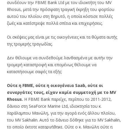
συνδέουν την FBME Bank Ltd με τον ιδιοκτήτη του MV
Rhosus, μετά την πρόσφατη τραγική έκρηξη του φορτίου
αυτού του πλοίου στη Βηρυτό, η οποία κόστισε πολλές
ζωές και κατέστρεψε πολλά σπίτια και επιχειρήσεις.
Οι σκέψεις μας είναι με τις οικογένειες και τα θύματα αυτής
της τρομερής τραγωδίας.
Δεν θέλουμε να συνδεθούμε λανθασμένα με αυτήν την
τρομερή καταστροφή και επομένως θέλουμε να
καταστήσουμε σαφές τα εξής:
Ούτε η FBME, ούτε η οικογένεια Saab, ούτε οι
συνεργάτες τους, είχαν καμία συμμετοχή με το MV
Rhosus.
Η FBME Bank παρείχε, περίπου το 2011-2012,
δάνειο στη SeaForce Marine Ltd, ιδιοκτησία του κ.
Χαράλαμπου Μανώλη, για την αγορά ενός άλλου πλοίου,
του MV Sakhalin. Αυτό το δάνειο δόθηκε για το MV Sakhalin,
το οποίο έκτοτε καταργήθηκε. Ούτε ο κ. Μανώλη ούτε η