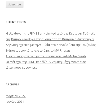
RECENT POSTS
Η εξυγίανση της FBME Bank Limited από την Κεντρική Τράπεζα
της Κύπρου κρίθηκε παράνομη από τα Κυπριακά Δικαστήρια
Δήλωση σχετικά με την Ομιλία στο Κοινοβούλιο της Τανζανίας
Ειδήσεις στον τύπο σχετικά με το MV Rhosus
Ανακοίνωση σχετικά με το θάνατο του Fadi Michel Saab
Οι Μέτοχοι της FBME κερδίζουν νομική μάχη ενάντια σε
ιδιωτικούς ερευνητές
ARCHIVES
Μαρτίου 2022
Ιουνίου 2021