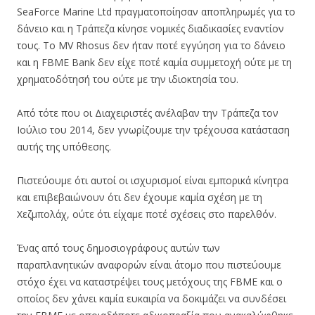
SeaForce Marine Ltd πραγματοποίησαν αποπληρωμές για το
δάνειο και η Τράπεζα κίνησε νομικές διαδικασίες εναντίον
τους. Το MV Rhosus δεν ήταν ποτέ εγγύηση για το δάνειο
και η FBME Bank δεν είχε ποτέ καμία συμμετοχή ούτε με τη
χρηματοδότησή του ούτε με την ιδιοκτησία του.
Από τότε που οι Διαχειριστές ανέλαβαν την Τράπεζα τον
Ιούλιο του 2014, δεν γνωρίζουμε την τρέχουσα κατάσταση
αυτής της υπόθεσης.
Πιστεύουμε ότι αυτοί οι ισχυρισμοί είναι εμπορικά κίνητρα
και επιβεβαιώνουν ότι δεν έχουμε καμία σχέση με τη
Χεζμπολάχ, ούτε ότι είχαμε ποτέ σχέσεις στο παρελθόν.
Ένας από τους δημοσιογράφους αυτών των
παραπλανητικών αναφορών είναι άτομο που πιστεύουμε
στόχο έχει να καταστρέψει τους μετόχους της FBME και ο
οποίος δεν χάνει καμία ευκαιρία να δοκιμάζει να συνδέσει