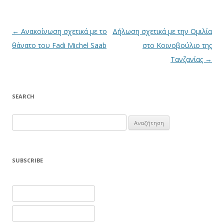
Πλοήγηση άρθρων
←
Ανακοίνωση σχετικά με το
Δήλωση σχετικά με την Ομιλία
θάνατο του Fadi Michel Saab
στο Κοινοβούλιο της
Τανζανίας
→
SEARCH
Αναζήτηση
για:
SUBSCRIBE