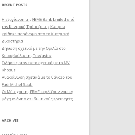
RECENT POSTS
Η εξυγίανση της FBME Bank Limited από
την Κεντρική Τράπεζα της Κύπρου
κρίθηκε παράνομη από τα Κυπριακά
Δικαστήρια
Δήλωση σχετικά με την Ομιλία στο
Κοινοβούλιο της Τανζανίας
Ειδήσεις στον τύπο σχετικά με το MV
Rhosus
Ανακοίνωση σχετικά με το θάνατο του
Fadi Michel Saab
Οι Μέτοχοι της FBME κερδίζουν νομική
μάχη ενάντια σε ιδιωτικούς ερευνητές
ARCHIVES
Μαρτίου 2022