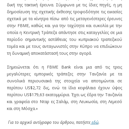
δική της τακτική έρευνα. Σύμφωνα με τις ίδιες πηγές, η μη
δημοσίευση της σχετικής έκθεσης τροφοδότησε τις εικασίες
σχετικά με τα κίνητρα πίσω από τις μεταγενέστερες έρευνες
στην FBME, καθώς και για την ταχύτητα και ευκολία με την
οποία η Κεντρική Τράπεζα απάντησε στις καταγγελίες σε μια
περίοδο σημαντικής αστάθειας του κυπριακού τραπεζικού
τομέα και με τους ανταγωνιστές στην Κύπρο να επιδιώκουν
τη δυναμική αποκατάστασή τους στην αγορά.
Σημειώνεται ότι η FBME Bank είναι μια από τις τρεις
μεγαλύτερες εμπορικές τράπεζες στην Τανζανία με τα
συνολικά περιουσιακά της στοιχεία να αποτιμώνται σε
περίπου US$2,72 δις, ενώ τα ίδια κεφάλαια έχουν ύψος
περίπου US$179,63 εκατομμύρια. Έχει ως έδρα την Τανζανία
και γραφεία στο Νταρ ες Σαλάμ, στη Λευκωσία, στη Λεμεσό
και στη Μόσχα.»
Για το αρχικό αντίγραφο του άρθρου, πατήστε
εδώ
.