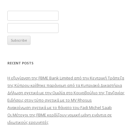
RECENT POSTS
Η εξυγίανση της FBME Bank Limited από την Κεντρική Τράπεζα
της Κύπρου κρίθηκε παράνομη από τα Κυπριακά Δικαστήρια
Δήλωση σχετικά με την Ομιλία στο Κοινοβούλιο της Τανζανίας
Ειδήσεις στον τύπο σχετικά με το MV Rhosus
Ανακοίνωση σχετικά με το θάνατο του Fadi Michel Saab
Οι Μέτοχοι της FBME κερδίζουν νομική μάχη ενάντια σε
ιδιωτικούς ερευνητές