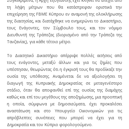
Συγκεκριμένα, η Αρχή Εξυγίανσης έχει κληθεί να απέχει από
τη λήψη μέτρων που θα κατάστρεφαν οριστικά την
επιχείρηση της FBME Κύπρου εν αναμονή της ολοκλήρωσης
της διαιτησίας, και διατάχθηκε να ενημερώνει το Δικαστήριο,
τους Ενάγοντες, τον Σύμβουλο τους, και τον νόμιμο
Διευθυντή της Τράπεζας (διορισμένο από την Τράπεζα της
Τανζανίας), για κάθε τέτοιο μέτρο.
Το Διαιτητικό Δικαστήριο απέρριψε πολλές αιτήσεις από
τους ενάγοντες, μεταξύ άλλων και για τις ζημίες που
υπέστησαν, θεωρώντας ότι η έγκρισή τους θα προδίκαζε την
ουσία της υπόθεσης. Αναμένεται δε να αξιολογήσει τη
διαγωγή της Κυπριακής Δημοκρατίας σε μεταγενέστερο
στάδιο, όταν θα αποφανθεί επί της ουσίας της διαμάχης
καθώς και επί του μεγέθους της αποζημίωσης, μια προοπτική
η οποία, σύμφωνα με δημοσιεύματα, έχει προκαλέσει
αναστάτωση και στο Υπουργείο Οικονομικών για τις
απρόβλεπτες συνέπειες που μπορεί να έχει για τη
Δημοκρατία και τον Κύπριο φορολογούμενο.