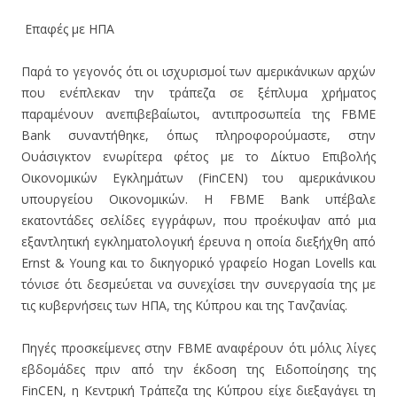
Επαφές με ΗΠΑ
Παρά το γεγονός ότι οι ισχυρισμοί των αμερικάνικων αρχών
που ενέπλεκαν την τράπεζα σε ξέπλυμα χρήματος
παραμένουν ανεπιβεβαίωτοι, αντιπροσωπεία της FBME
Bank συναντήθηκε, όπως πληροφορούμαστε, στην
Ουάσιγκτον ενωρίτερα φέτος με το Δίκτυο Επιβολής
Οικονομικών Εγκλημάτων (FinCEN) του αμερικάνικου
υπουργείου Οικονομικών. Η FBME Bank υπέβαλε
εκατοντάδες σελίδες εγγράφων, που προέκυψαν από μια
εξαντλητική εγκληματολογική έρευνα η οποία διεξήχθη από
Ernst & Young και το δικηγορικό γραφείο Hogan Lovells και
τόνισε ότι δεσμεύεται να συνεχίσει την συνεργασία της με
τις κυβερνήσεις των ΗΠΑ, της Κύπρου και της Τανζανίας.
Πηγές προσκείμενες στην FBME αναφέρουν ότι μόλις λίγες
εβδομάδες πριν από την έκδοση της Ειδοποίησης της
FinCEN, η Κεντρική Τράπεζα της Κύπρου είχε διεξαγάγει τη