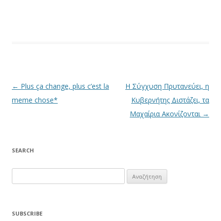
Πλοήγηση άρθρων
←
Plus ça change, plus c’est la
Η Σύγχυση Πρυτανεύει, η
meme chose*
Κυβερνήτης Διστάζει, τα
Μαχαίρια Ακονίζονται
→
SEARCH
Αναζήτηση
για:
SUBSCRIBE