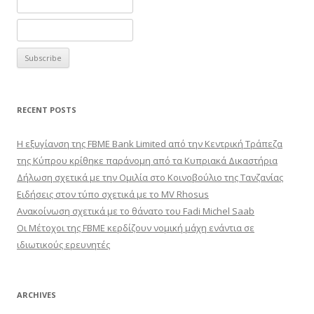
RECENT POSTS
Η εξυγίανση της FBME Bank Limited από την Κεντρική Τράπεζα
της Κύπρου κρίθηκε παράνομη από τα Κυπριακά Δικαστήρια
Δήλωση σχετικά με την Ομιλία στο Κοινοβούλιο της Τανζανίας
Ειδήσεις στον τύπο σχετικά με το MV Rhosus
Ανακοίνωση σχετικά με το θάνατο του Fadi Michel Saab
Οι Μέτοχοι της FBME κερδίζουν νομική μάχη ενάντια σε
ιδιωτικούς ερευνητές
ARCHIVES