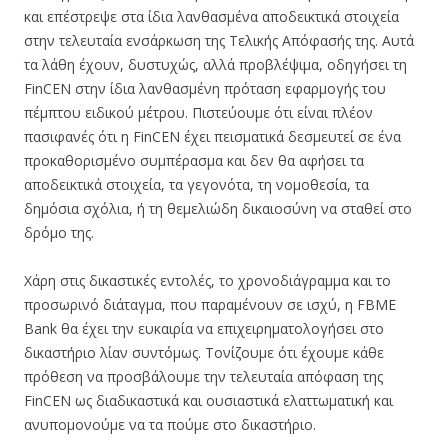
και επέστρεψε στα ίδια λανθασμένα αποδεικτικά στοιχεία
στην τελευταία ενσάρκωση της Τελικής Απόφασής της. Αυτά
τα λάθη έχουν, δυστυχώς, αλλά προβλέψιμα, οδηγήσει τη
FinCEN στην ίδια λανθασμένη πρόταση εφαρμογής του
πέμπτου ειδικού μέτρου. Πιστεύουμε ότι είναι πλέον
πασιφανές ότι η FinCEN έχει πεισματικά δεσμευτεί σε ένα
προκαθορισμένο συμπέρασμα και δεν θα αφήσει τα
αποδεικτικά στοιχεία, τα γεγονότα, τη νομοθεσία, τα
δημόσια σχόλια, ή τη θεμελιώδη δικαιοσύνη να σταθεί στο
δρόμο της.
Χάρη στις δικαστικές εντολές, το χρονοδιάγραμμα και το
προσωρινό διάταγμα, που παραμένουν σε ισχύ, η FBME
Bank θα έχει την ευκαιρία να επιχειρηματολογήσει στο
δικαστήριο λίαν συντόμως. Τονίζουμε ότι έχουμε κάθε
πρόθεση να προσβάλουμε την τελευταία απόφαση της
FinCEN ως διαδικαστικά και ουσιαστικά ελαττωματική και
ανυπομονούμε να τα πούμε στο δικαστήριο.