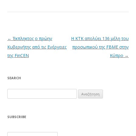
Πλοήγηση άρθρων
←
Έκπληκτος ο πρώην
Η ΚΤΚ απολύει 136 μέλη του
Κυβερνήτης από τις Ενέργειες
προσωπικού της FBME στην
της FinCEN
Κύπρο
→
SEARCH
Αναζήτηση
για:
SUBSCRIBE