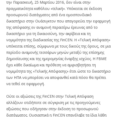
την Παρασκευή, 25 Μαρτίου 2016, δεν είναι στην
πραγματικότητα καθόλου «τελική». Υπόκειται σε έκδοση
προσωρινού διατάγματος από ένα ομοσπονδιακό
δικαστήριο στην Ουάσιγκτον που απαγορεύει την εφαρμογή
της απόφασης εν αναμονή περαιτέρω έρευνας από το
δικαστήριο για τη δικαιοσύνη, την ακρίβεια και τη
νομιμότητα της διαδικασίας της FinCEN. Η «Τελική Απόφαση»
υπόκειται επίσης, σύμφωνα με τους δικούς της όρους, σε μια
περίοδο αναμονής τεσσάρων μηνών μεταξύ της επίσημης
δημοσίευσης και της ημερομηνίας έναρξης ισχύος. Η FBME
έχει κάθε δικαίωμα και πρόθεση να αμφισβητήσει τη
νομιμότητα της «Τελικής Απόφασης» έτσι ώστε το δικαστήριο
των ΗΠΑ να μπορέσει να αποφανθεί κατά πόσο θα πρέπει
να τεθεί σε εφαρμογή.
Ούτε οι αξιώσεις της FinCEN στην Τελική Απόφαση
αλλάζουν οτιδήποτε σε σύγκριση με τις προηγούμενες
αξιώσεις που οδήγησαν στην έκδοση το προσωρινού
διατάγματος. Ουσιαστικά η FinCEN επανέλαβε τα ίδια λάθη