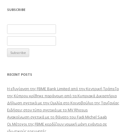
SUBSCRIBE
RECENT POSTS
Η εξυγίανση της FBME Bank Limited από την Κεντρική Τράπεζα
της Κύπρου κρίθηκε παράνομη από τα Κυπριακά Δικαστήρια
Δήλωση σχετικά με την Ομιλία στο Κοινοβούλιο της Τανζανίας
Ειδήσεις στον τύπο σχετικά με το MV Rhosus
Ανακοίνωση σχετικά με το θάνατο του Fadi Michel Saab
Οι Μέτοχοι της FBME κερδίζουν νομική μάχη ενάντια σε
ιδιωτικούς ερευνητές