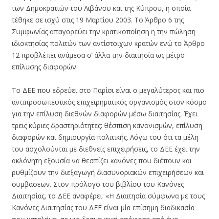
των Δημοκρατιών του Λιβάνου και της Κύπρου, η οποία
τέθηκε σε ισχύ στις 19 Μαρτίου 2003. Το Άρθρο 6 της
Συμφωνίας απαγορεύει την κρατικοποίηση η την πώληση
ιδιοκτησίας πολιτών των αντίστοιχων κρατών ενώ το Άρθρο
12 προβλέπει ανάμεσα σ’ άλλα την διαιτησία ως μέτρο
επίλυσης διαφορών.
Το ΔΕΕ που εδρεύει στο Παρίσι είναι ο μεγαλύτερος και πιο
αντιπροσωπευτικός επιχειρηματικός οργανισμός στον κόσμο
για την επίλυση διεθνών διαφορών μέσω διαιτησίας. Έχει
τρεις κύριες δραστηριότητες: θέσπιση κανονισμών, επίλυση
διαφορών και δημιουργία πολιτικής. Λόγω του ότι τα μέλη
του ασχολούνται με διεθνείς επιχειρήσεις, το ΔΕΕ έχει την
ακλόνητη εξουσία να θεσπίζει κανόνες που διέπουν και
ρυθμίζουν την διεξαγωγή διασυνοριακών επιχειρήσεων και
συμβάσεων. Στον πρόλογο του βιβλίου του Κανόνες
Διαιτησίας, το ΔΕΕ αναφέρει: «Η Διαιτησία σύμφωνα με τους
Κανόνες Διαιτησίας του ΔΕΕ είναι μία επίσημη διαδικασία