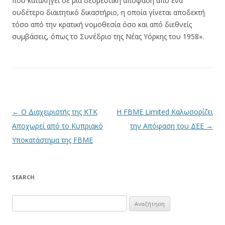
που καταλήγει σε μια δεσμευτική απόφαση από ένα
ουδέτερο διαιτητικό δικαστήριο, η οποία γίνεται αποδεκτή
τόσο από την κρατική νομοθεσία όσο και από διεθνείς
συμβάσεις, όπως το Συνέδριο της Νέας Υόρκης του 1958».
Πλοήγηση άρθρων
←
Ο Διαχειριστής της ΚΤΚ
H FBME Limited Καλωσορίζει
Αποχωρεί από το Κυπριακό
την Απόφαση του ΔΕΕ
→
Υποκατάστημα της FBME
SEARCH
Αναζήτηση
για: