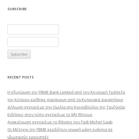
SUBSCRIBE
RECENT POSTS
Η εξυγίανση της FBME Bank Limited από την Κεντρική Τράπεζα
της Κύπρου κρίθηκε παράνομη από τα Κυπριακά Δικαστήρια
Δήλωση σχετικά με την Ομιλία στο Κοινοβούλιο της Τανζανίας
Ειδήσεις στον τύπο σχετικά με το MV Rhosus
Ανακοίνωση σχετικά με το θάνατο του Fadi Michel Saab
Οι Μέτοχοι της FBME κερδίζουν νομική μάχη ενάντια σε
ιδιωτικούς ερευνητές