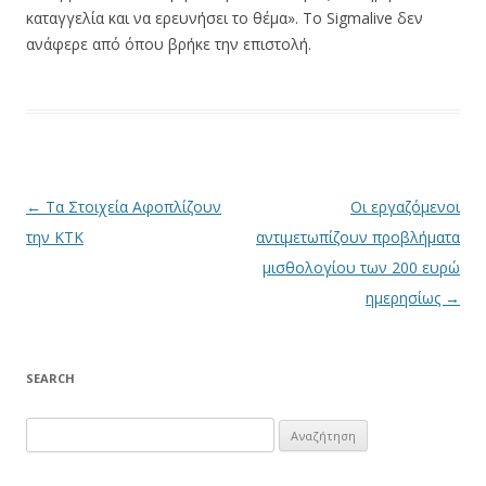
καταγγελία και να ερευνήσει το θέμα». Το Sigmalive δεν
ανάφερε από όπου βρήκε την επιστολή.
Πλοήγηση άρθρων
←
Τα Στοιχεία Αφοπλίζουν
Οι εργαζόμενοι
την ΚΤΚ
αντιμετωπίζουν προβλήματα
μισθολογίου των 200 ευρώ
ημερησίως
→
SEARCH
Αναζήτηση
για: