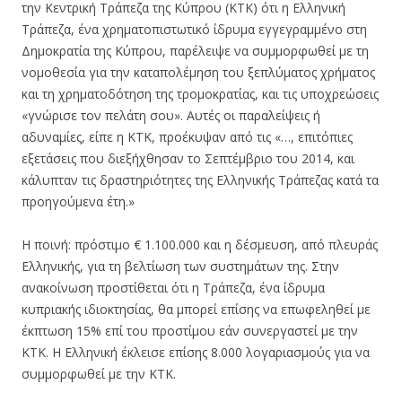
την Κεντρική Τράπεζα της Κύπρου (ΚΤΚ) ότι η Ελληνική
Τράπεζα, ένα χρηματοπιστωτικό ίδρυμα εγγεγραμμένο στη
Δημοκρατία της Κύπρου, παρέλειψε να συμμορφωθεί με τη
νομοθεσία για την καταπολέμηση του ξεπλύματος χρήματος
και τη χρηματοδότηση της τρομοκρατίας, και τις υποχρεώσεις
«γνώρισε τον πελάτη σου». Αυτές οι παραλείψεις ή
αδυναμίες, είπε η ΚΤΚ, προέκυψαν από τις «…, επιτόπιες
εξετάσεις που διεξήχθησαν το Σεπτέμβριο του 2014, και
κάλυπταν τις δραστηριότητες της Ελληνικής Τράπεζας κατά τα
προηγούμενα έτη.»
Η ποινή: πρόστιμο € 1.100.000 και η δέσμευση, από πλευράς
Ελληνικής, για τη βελτίωση των συστημάτων της. Στην
ανακοίνωση προστίθεται ότι η Τράπεζα, ένα ίδρυμα
κυπριακής ιδιοκτησίας, θα μπορεί επίσης να επωφεληθεί με
έκπτωση 15% επί του προστίμου εάν συνεργαστεί με την
ΚΤΚ. Η Ελληνική έκλεισε επίσης 8.000 λογαριασμούς για να
συμμορφωθεί με την ΚΤΚ.