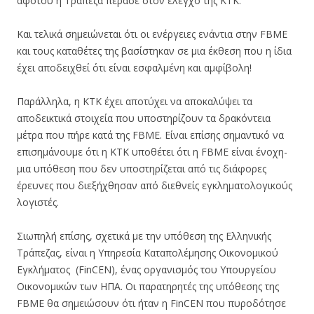
αφότου η Τράπεζα πέρασε στον έλεγχο της ΚΤΚ.
Και τελικά σημειώνεται ότι οι ενέργειες ενάντια στην FBME
και τους καταθέτες της βασίστηκαν σε μια έκθεση που η ίδια
έχει αποδειχθεί ότι είναι εσφαλμένη και αμφίβολη!
Παράλληλα, η ΚΤΚ έχει αποτύχει να αποκαλύψει τα
αποδεικτικά στοιχεία που υποστηρίζουν τα δρακόντεια
μέτρα που πήρε κατά της FBME. Είναι επίσης σημαντικό να
επισημάνουμε ότι η ΚΤΚ υποθέτει ότι η FBME είναι ένοχη-
μια υπόθεση που δεν υποστηρίζεται από τις διάφορες
έρευνες που διεξήχθησαν από διεθνείς εγκληματολογικούς
λογιστές.
Σιωπηλή επίσης, σχετικά με την υπόθεση της Ελληνικής
Τράπεζας, είναι η Υπηρεσία Καταπολέμησης Οικονομικού
Εγκλήματος (FinCEN), ένας οργανισμός του Υπουργείου
Οικονομικών των ΗΠΑ. Οι παρατηρητές της υπόθεσης της
FBME θα σημειώσουν ότι ήταν η FinCEN που πυροδότησε