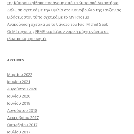
της Κύπρου κρίθηκε παράνομη από τα Κυπριακά Δικαστήρια
Δήλωση σχετικά με την Ομιλία στο Κοινοβούλιο της Τανζανίας
Ειδήσεις στον τύπο σχετικά με το MV Rhosus
Ανακοίνωση σχετικά με το θάνατο του Fadi Michel Saab
Οι Μέτοχοι της FBME κερδίζουν νομική μάχη ενάντια σε
ιδιωτικούς ερευνητές
ARCHIVES
Μαρτίου 2022
Ιουνίου 2021
Αυγούστου 2020
Ιουνίου 2020
Ιουνίου 2019
Αυγούστου 2018
Δεκεμβρίου 2017
Οκτωβρίου 2017
Ιουλίου 2017