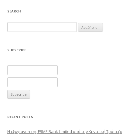
SEARCH
Αναζήτηση
για:
SUBSCRIBE
RECENT POSTS
Η εξυγίανση της FBME Bank Limited από την Κεντρική Τράπεζα