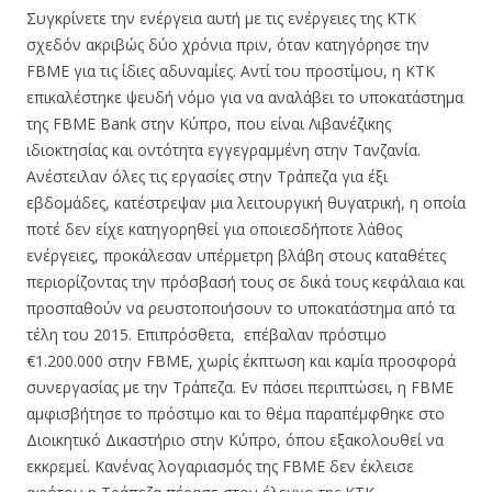
Συγκρίνετε την ενέργεια αυτή με τις ενέργειες της ΚΤΚ
σχεδόν ακριβώς δύο χρόνια πριν, όταν κατηγόρησε την
FBME για τις ίδιες αδυναμίες. Αντί του προστίμου, η ΚΤΚ
επικαλέστηκε ψευδή νόμο για να αναλάβει το υποκατάστημα
της FBME Bank στην Κύπρο, που είναι Λιβανέζικης
ιδιοκτησίας και οντότητα εγγεγραμμένη στην Τανζανία.
Ανέστειλαν όλες τις εργασίες στην Τράπεζα για έξι
εβδομάδες, κατέστρεψαν μια λειτουργική θυγατρική, η οποία
ποτέ δεν είχε κατηγορηθεί για οποιεσδήποτε λάθος
ενέργειες, προκάλεσαν υπέρμετρη βλάβη στους καταθέτες
περιορίζοντας την πρόσβασή τους σε δικά τους κεφάλαια και
προσπαθούν να ρευστοποιήσουν το υποκατάστημα από τα
τέλη του 2015. Επιπρόσθετα, επέβαλαν πρόστιμο
€1.200.000 στην FBME, χωρίς έκπτωση και καμία προσφορά
συνεργασίας με την Τράπεζα. Εν πάσει περιπτώσει, η FBME
αμφισβήτησε το πρόστιμο και το θέμα παραπέμφθηκε στο
Διοικητικό Δικαστήριο στην Κύπρο, όπου εξακολουθεί να
εκκρεμεί. Κανένας λογαριασμός της FBME δεν έκλεισε