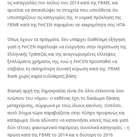
τις καταγγελίες τον Ιούλιο του 2014 κατά της FBME, και
αρνείται να αποκαλύψει τα στοιχεία που υποτίθεται ότι
υποστηρίζουν τις κατηγορίες της. Η νομική πρόκληση της
FBME κατά της FinCEN παραμένει σε εκκρεμότητα στις ΗΠΑ.
Όπως έχουν τα πράγματα, δεν υπάρχει διαθέσιμη εξήγηση
γιατί η FinCEN παρέλειψε να ενεργήσει στην περίπτωση της
Ελληνικής Τράπεζας και της αναγνωρισμένες ελλείψεις
ξεπλύματος χρήματος της, ενώ η FinCEN προσπαθεί να
επιβάλει τη σκληρότερη δυνατή κύρωση κατά της FBME
Bank χωρίς καμία ευδιάκριτη βάση.
Βασική αρχή της δημοκρατίας είναι ότι όλοι στέκονται ίσοι
ενώπιον του νόμου- ο καθένας έχει το δικαίωμα δίκαιης
μεταχείρισης, σύμφωνα με τους ίδιους κανόνες. Ωστόσο,
αυτό δόγμα τώρα παραβιάζεται στην Κύπρο προφανώς και
κατάφωρα. Είναι αδύνατο να κατανοήσει κανείς πώς και γιατί
δύο τέτοιες φαινομενικά παρόμοιες συνολικά κατηγορίες – η
πρώτη κατά της FBME το 2014 και η δεύτερη το 2016