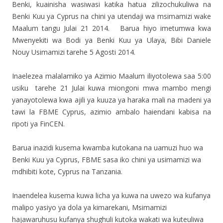
Benki, kuainisha wasiwasi katika hatua zilizochukuliwa na
Benki Kuu ya Cyprus na chini ya utendaji wa msimamizi wake
Maalum tangu Julai 21 2014. Barua hiyo imetumwa kwa
Mwenyekiti wa Bodi ya Benki Kuu ya Ulaya, Bibi Daniele
Nouy Usimamizi tarehe 5 Agosti 2014.
Inaelezea malalamiko ya Azimio Maalum iliyotolewa saa 5:00
usiku tarehe 21 Julai kuwa miongoni mwa mambo mengi
yanayotolewa kwa ajili ya kuuza ya haraka mali na madeni ya
tawi la FBME Cyprus, azimio ambalo haiendani kabisa na
ripoti ya FinCEN.
Barua inazidi kusema kwamba kutokana na uamuzi huo wa
Benki Kuu ya Cyprus, FBME sasa iko chini ya usimamizi wa
mdhibiti kote, Cyprus na Tanzania.
Inaendelea kusema kuwa licha ya kuwa na uwezo wa kufanya
malipo yasiyo ya dola ya kimarekani, Msimamizi
hajawaruhusu kufanya shughuli kutoka wakati wa kuteuliwa