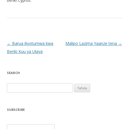
benki Cyprus.
Post navigation
←
Barua iliyotumwa kwa
Malipo Lazima Yaanze tena
→
Benki Kuu ya Ulaya
SEARCH
Tafuta
kwa:
SUBSCRIBE