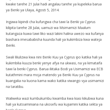
kwake tarehe 21 Julai hadi angalau tarehe ya kupeleka barua
ya Benki ya Ulaya, Agosti 5, 2014.
Ingawa kipindi cha kufungwa cha tawi la Benki ya Cyprus
kilipita tarehe 28 Julai, uamuzi wa Msimamizi Maalum
kutangaza kuwa tawi liko wazi lakini halina uwezo wa kufanya
biashara imesababisha kuunda hali ya kukimbiza kwa wateja
Benki.
Swali liliulizwa kwa nini Benki Kuu ya Cyprus ipo katika hali ya
kukimbilia kuuza benki yenye afya na ukwasi, na ya kimataifa
tawi la benki Cyprus. Barua iliitaka Bodi ya Usimamizi wa ECB
kutathmini mara moja matendo ya Benki Kuu ya Cyprus na
kuangalia na kuona kama wako katika viwango vya usimamizi
na taratibu.
Waliweka wazi kumbukumbu kwamba kwa kiasi kikubwa kuna
hali ya kutoaminiana na ukosefu wa kujiamini katika sekta ya