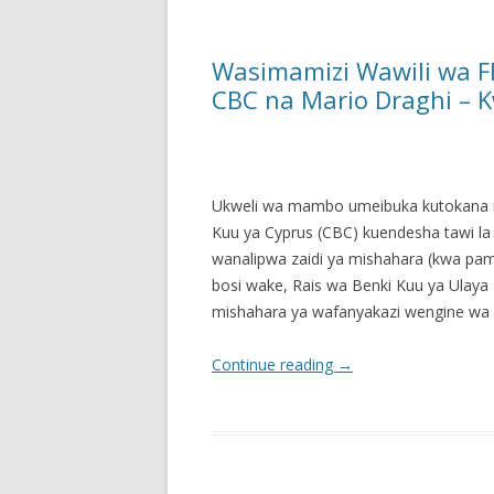
Wasimamizi Wawili wa F
CBC na Mario Draghi – 
Ukweli wa mambo umeibuka kutokana na
Kuu ya Cyprus (CBC) kuendesha tawi la
wanalipwa zaidi ya mishahara (kwa 
bosi wake, Rais wa Benki Kuu ya Ulaya
mishahara ya wafanyakazi wengine wa 
Continue reading
→