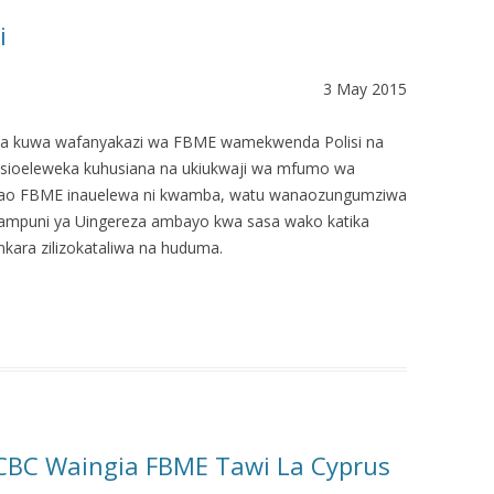
i
3 May 2015
makosa kuwa wafanyakazi wa FBME wamekwenda Polisi na
asioeleweka kuhusiana na ukiukwaji wa mfumo wa
bao FBME inauelewa ni kwamba, watu wanaozungumziwa
kampuni ya Uingereza ambayo kwa sasa wako katika
ara zilizokataliwa na huduma.
BC Waingia FBME Tawi La Cyprus