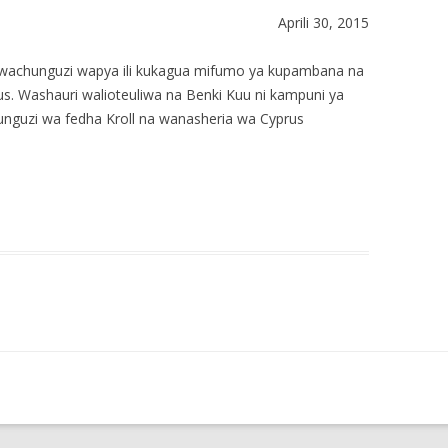
Aprili 30, 2015
 wachunguzi wapya ili kukagua mifumo ya kupambana na
s. Washauri walioteuliwa na Benki Kuu ni kampuni ya
hunguzi wa fedha Kroll na wanasheria wa Cyprus