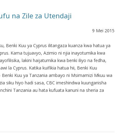
fu na Zile za Utendaji
9 Mei 2015
u, Benki Kuu ya Cyprus ilitangaza kuanza kwa hatua ya
prus. Kama tujuavyo, Azimio ni njia inayotumika kwa
ofilisika, lakini haijatumika kwa benki iliyo na fedha,
 la Cyprus. Katika kuifikia hatua hii, Benki Kuu
ha – Benki Kuu ya Tanzania ambayo ni Msimamizi Mkuu wa
a siku hiyo hadi sasa, CBC imeshindwa kuunganisha
chini Tanzania au hata kufuata kanuni na sheria za