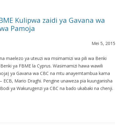
BME Kulipwa zaidi ya Gavana wa
Kwa Pamoja
Mei 5, 2015
 maelezo ya uteuzi wa msimamizi wa pili wa Benki
 Benki ya FBME la Cyprus. Wasimamizi hawa wawili
pamoja) ya Gavana wa CBC na mtu anayemtambua kama
 – ECB, Mario Draghi. Pengine unaweza pia kuunganisha
Bodi ya Wakurugenzi ya CBC na bado ukabaki na chenji.