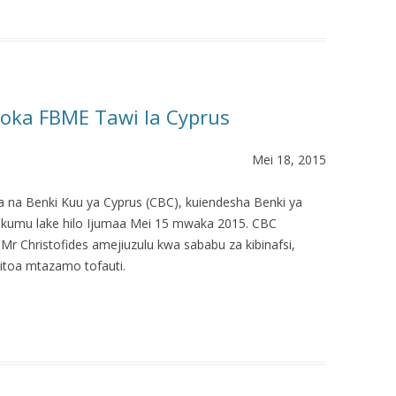
oka FBME Tawi la Cyprus
Mei 18, 2015
wa na Benki Kuu ya Cyprus (CBC), kuiendesha Benki ya
ukumu lake hilo Ijumaa Mei 15 mwaka 2015. CBC
r Christofides amejiuzulu kwa sababu za kibinafsi,
toa mtazamo tofauti.