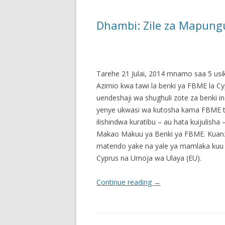
Dhambi: Zile za Mapungu
Tarehe 21 Julai, 2014 mnamo saa 5 usik
Azimio kwa tawi la benki ya FBME la Cy
uendeshaji wa shughuli zote za benki inay
yenye ukwasi wa kutosha kama FBME tawi
ilishindwa kuratibu – au hata kuijulis
Makao Makuu ya Benki ya FBME. Kuanzi
matendo yake na yale ya mamlaka kuu n
Cyprus na Umoja wa Ulaya (EU).
Continue reading
→