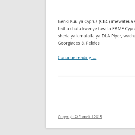
Benki Kuu ya Cyprus (CBC) imewateua
fedha chafu kwenye tawi la FBME Cypru
sheria ya kimataifa ya DLA Piper, wac
Georgiades & Pelides.
Continue reading
→
Copyright© Fbmeltd 2015