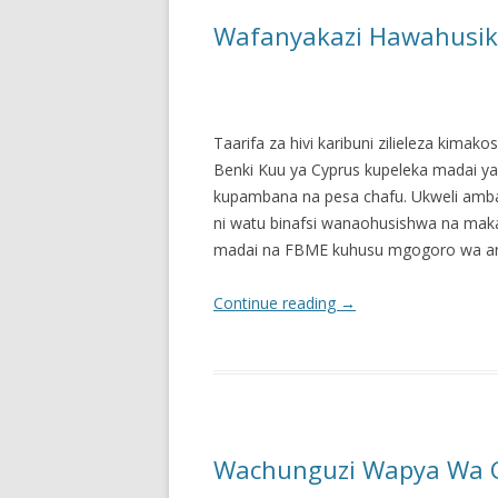
Wafanyakazi Hawahusik
Taarifa za hivi karibuni zilieleza ki
Benki Kuu ya Cyprus kupeleka madai y
kupambana na pesa chafu. Ukweli am
ni watu binafsi wanaohusishwa na ma
madai na FBME kuhusu mgogoro wa ank
Continue reading
→
Wachunguzi Wapya Wa C