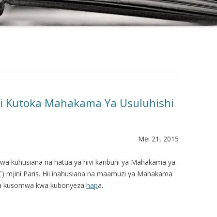
ni Kutoka Mahakama Ya Usuluhishi
Mei 21, 2015
wa kuhusiana na hatua ya hivi karibuni ya Mahakama ya
CC) mjini Paris. Hii inahusiana na maamuzi ya Mahakama
weza kusomwa kwa kubonyeza
hap
a.