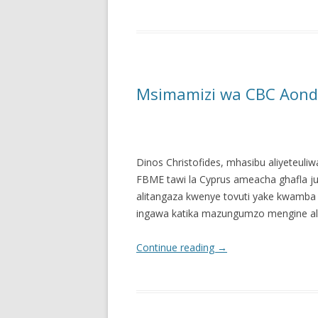
Msimamizi wa CBC Aond
Dinos Christofides, mhasibu aliyeteuli
FBME tawi la Cyprus ameacha ghafla j
alitangaza kwenye tovuti yake kwamba M
ingawa katika mazungumzo mengine ali
Continue reading
→