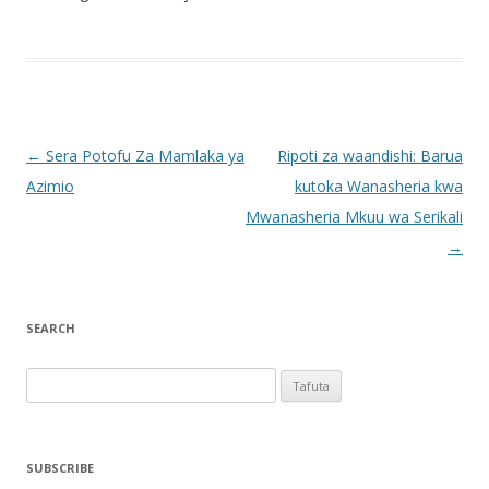
Post navigation
←
Sera Potofu Za Mamlaka ya
Ripoti za waandishi: Barua
Azimio
kutoka Wanasheria kwa
Mwanasheria Mkuu wa Serikali
→
SEARCH
Tafuta
kwa:
SUBSCRIBE