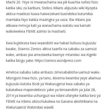
Machi 20. Yeye ni mwanachama wa pili kuachia nafasi hizo
katika siku za karibuni, Stelios Kiliaris alijiuzulu wiki iliyopita
akitoa maelezo kuwa haiwezekani kuendelea kutumikia
mamlaka hiyo katika mazingira ya sasa. Bw Kiliaris pia
alikuwa mmoja kati ya wanachama watatu wa kamati
walioiwekea FBME azimio la masharti.
Kwa kujielezea kwa waandishi wa habari kuhusu kujiuzulu
kwake, Stavros Zenios alitoa taarifa na sababu za uamuzi
wake, ambao pia ameziweka kwenye mtandao wa Kigiriki
katika blogu yake: https://zenios.wordpress.com
Ametoa sababu saba ambazo zimesababisha uamuzi wake.
Miongoni mwa hizo, ya tano, ikisema kwamba yeye aliamua
kujiuzulu kutoka Bodi ya Wakurugenzi kwa sababu ya
kukataliwa mapendekezo yake ya kimaandishi ya Julai 28,
2014 ya kwamba uchunguzi wa ndani ufanyike katika kesi ya
FBME na mbinu zilizochukuliwa na Gavana akishirikiana na
Wakurugenzi Watendaji wawili.