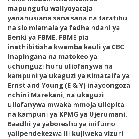
mapungufu waliyoyataja
yanahusiana sana sana na taratibu
na sio miamala ya fedha ndani ya
Benki ya FBME. FBME pia
inathibitisha kwamba kauli ya CBC
inapingana na matokeo ya
uchunguzi huru uliofanywa na
kampuni ya ukaguzi ya Kimataifa ya
Ernst and Young (E & Y) inayoongoza
nchini Marekani, na ukaguzi
uliofanywa mwaka mmoja uliopita
na kampuni ya KPMG ya Ujerumani.
Baadhi ya yaboresho ya mifumo
yalipendekezwa ili kujiweka vizuri