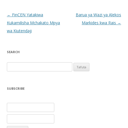
Post navigation
←
FinCEN Yatakiwa
Barua ya Wazi ya Alekos
Kukamilisha Mchakato Mpya
Markides kwa Rais
→
wa Kiutendaji
SEARCH
Tafuta
kwa:
SUBSCRIBE