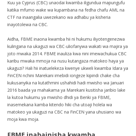
Kuu ya Cyprus (CBC) unaodai kwamba iligundua mapungufu
katika mfumo wake wa kupambana na fedha chafu AML na
CTF na inaangalia uwezekano wa adhabu ya kisheria
inayotolewa na CBC.
Aidha, FBME inaona kwamba hii ni hukumu iliyotengenezwa
kulingana na ukaguzi wa CBC-uliofanywa wakati wa majira ya
joto mwaka 2014. FBME inauliza kwa nini imewachukua CBC
karibu mwaka mmoja na nusu kutangaza matokeo haya ya
ukaguzi? Hali hii inatuelekeza kwenye ukweli kwamba Idara ya
FinCEN nchini Marekani imebidi iongeze kipindi chake cha
kukusanyika na kutathmini ushahidi hadi mwisho wa Januari
2016 baada ya mahakama ya Marekani kusitisha jaribio lake
la kutoa hukumu ya mwisho dhidi ya Benki ya FBME,
inasemekana kamba kitendo hiki cha utoaji holela wa
matokeo ya ukaguzi na CBC na FinCEN yana uhusiano wa
moja kwa moja.
FBME inabainisha kwamba