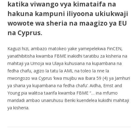
katika viwango vya kimataifa na
hakuna kampuni iliyoona ukiukwaji
wowote wa sheria na maagizo ya EU
na Cyprus.
Kaguzi hizi, ambazo matokeo yake yamepelekwa FinCEN,
yanathibitisha kwamba FBME inakidhi taratibu za kisheria na
mahitaji ya Umoja wa Ulaya kuhusiana na kupambana na
fedha chafu, agizo la tatu la AML na toleo la nne la
mwongozo wa Cyprus ‘kwa mujibu wa Ibara 59 (4) ya Jamhuri
ya sharia ya kupambana na fedha chafu’. Aidha, Ernst and
Young pia walitoa taarifa kwamba FBME “… ina mfumo
maridadi ambao unairuhusu Benki kuendelea kukidhi mahitaji
ya kisheria.